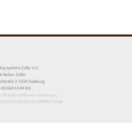
dog systems Zoller e.U.
k Nobis-Zoller
ofstraße 3, 5020 Salzburg
3 (0) 664 53 44 610
office@hundeboxen-salzburg.at
NSCHUTZERKLÄRUNG
|
IMPRESSUM