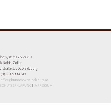
dog systems Zoller e.U.
k Nobis-Zoller
ofstraße 3, 5020 Salzburg
3 (0) 664 53 44 610
office@hundeboxen-salzburg.at
NSCHUTZERKLÄRUNG
|
IMPRESSUM